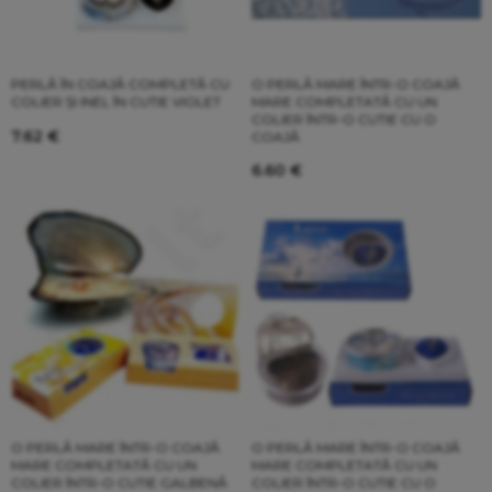
PERLĂ ÎN COAJĂ COMPLETĂ CU
O PERLĂ MARE ÎNTR-O COAJĂ
COLIER ȘI INEL ÎN CUTIE VIOLET
MARE COMPLETATĂ CU UN
COLIER ÎNTR-O CUTIE CU O
7.62
€
COAJĂ
6.60
€
O PERLĂ MARE ÎNTR-O COAJĂ
O PERLĂ MARE ÎNTR-O COAJĂ
MARE COMPLETATĂ CU UN
MARE COMPLETATĂ CU UN
COLIER ÎNTR-O CUTIE GALBENĂ
COLIER ÎNTR-O CUTIE CU O