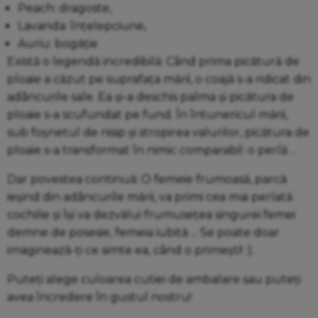
Peach: dragoste,
Lavanda: înțelepciune,
Auriu: bogăție
Există o legendă incredibilă: Când prima picătură de
ploaie a căzut pe suprafața mării, o coajă s-a ridicat din
adâncurile sale. Ea și-a deschis palma și picătura de
ploaie s-a scufundat pe fund. În întunericul mării,
sub foșnetul de nisip și stropirea valurilor, picătura de
ploaie s-a transformat în nimic comparabil: o perlă ...
Dar povestea continuă: O femeie frumoasă, parcă
ieșind din adâncurile mării, va primi cea mai perlată
cochilie și își va dezvălui frumusețea singurei femei
demne de posesie, femeia iubită ... Se poate doar
imaginează-ți ce simte ea, când o primești! :).
Puteți alege culoarea cutiei de ambalare sau puteți
avea încredere în gustul nostru!