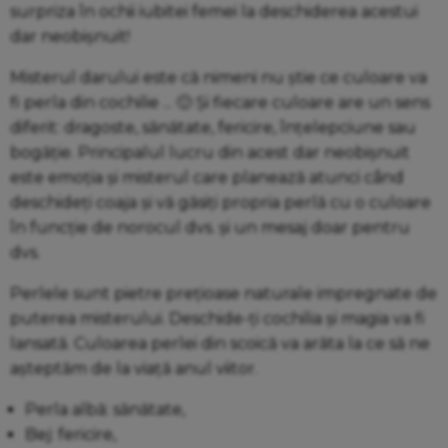
surpriza în ochii iubitei femei la deschiderea acestui
dar neobișnuit!
Misterul darului este că nimeni nu știe ce culoare va
fi perla din cochilie ... 🙂 Și fiecare culoare are un sens
diferit: dragoste, sănătate, fericire, înțelepciune sau
bogăție. Principalul lucru din acest dar neobișnuit
este emoția și misterul care planează atunci când
deschideți coaja și vă găsiți propria perlă cu o culoare
în funcție de norocul dvs. și un mesaj doar pentru
dvs.
Perlele sunt pietre prețioase naturale impregnate de
puterea misterului. Deschide-ți cochilia și magia va fi
lansată. Culoarea perlei din scoică va arăta la ce să ne
așteptăm de la viață anul viitor.
Perla albă: sănătate,
Bej: fericire,