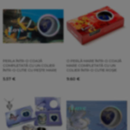
PERLA ÎNTR-O COAJĂ
O PERLĂ MARE ÎNTR-O COAJĂ
COMPLETATĂ CU UN COLIER
MARE COMPLETATĂ CU UN
ÎNTR-O CUTIE CU PEȘTE MARE
COLIER ÎNTR-O CUTIE ROȘIE
5.57
€
9.60
€