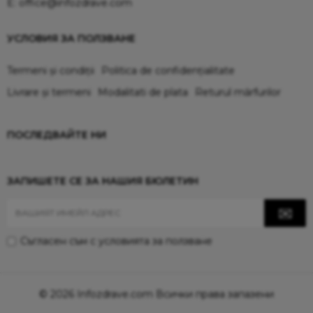
E:
office@infozdrave.com
УСЛОВИЯ ЗА ПОЛЗВАНЕ
Termeni și condiții
Politica de confidențialitate
Livrare și termeni
Modalitati de plata
Returul mărfurilor
ПОСЛЕДВАЙТЕ НИ
ЗАПИШЕТЕ СЕ ЗА НАШИЯ БЮЛЕТИН
Съгласен съм с
условията за ползване
© 2026 Infozdrave.com Всички права запазени