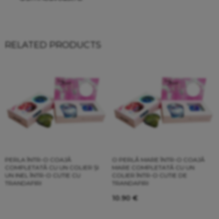
RELATED PRODUCTS
PERLA ÎNTR-O COAJĂ
O PERLĂ MARE ÎNTR-O COAJĂ
COMPLETATĂ CU UN COLIER ȘI
MARE COMPLETATĂ CU UN
UN INEL ÎNTR-O CUTIE CU
COLIER ÎNTR-O CUTIE DE
TRANDAFIRI
TRANDAFIRI
10.90
€