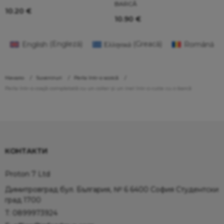
BARCĂ
10.20
€
10.90
€
English
(
Engleză
)
Ελληνικά
(
Greacă
)
Română
Начало
Suveniruri
Perla într-o scoică
Perla într-o coajă completată cu un colier și un inel într-o cutie cu o barcă
КОНТАКТИ
Proton 7 Ltd
Димитровград бул. България, № 6 6400 София Студентски
град 1700
T:
0899973924