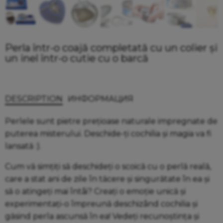
Perla într-o coajă completată cu un colier și
un inel într-o cutie cu o barcă
DESCRIPTION
ИНФОРМАЦИЯ
Perlele sunt pietre prețioase naturale impregnate de
puterea misterului. Deschide-ți cochilia și magia va fi
lansată :).
Cum vă simțiți să deschideți o scoică cu o perlă reală,
care a stat ani de zile în tăcere și singurătate în ea și
să o atingeți mai întâi? Creați o emoție unică și
experimentați-o împreună deschizând cochilia și
găsind perla ascunsă în ea! Vedeți recunoștința și