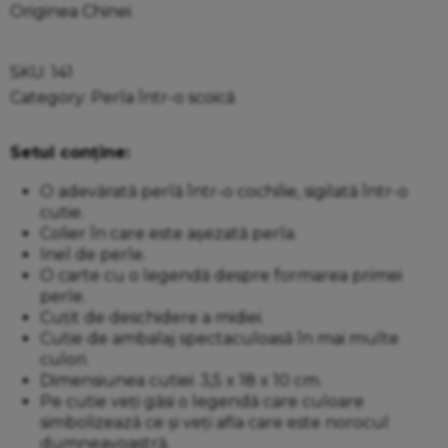
Originea Chinei.
SKU:
141
Category:
Perla într-o scoică
Setul conține:
O adevărată perlă într-o cochilie, sigilată într-o
cutie.
Colier în care este așezată perla.
Inel de perle.
O carte cu o legendă despre formarea primei
perle.
Cuțit de deschidere a midiei.
Cutie de ambalaj spectaculoasă în mai multe
culori.
Dimensiunea cutiei: 3,5 x 18 x 10 cm.
Pe cutie veți găsi o legendă care culoare
simbolizează ce și veți afla care este norocul
dumneavoastră.