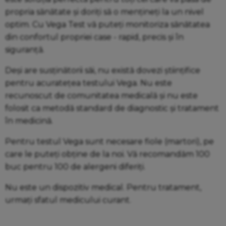
propria sănătate și doriți să o mențineți la un nivel
optim. Cu Vega Test vă puteți monitoriza sănătatea
din confortul propriei case - rapid, precis și în
siguranță.
Deși are susținătorii săi, nu există dovezi științifice
pentru acuratețea testului Vega. Nu este
recunoscut de comunitatea medicală și nu este
folosit ca metodă standard de diagnostic și tratament
în medicină.
Pentru testul Vega sunt necesare fiole (martori), pe
care le puteți obține de la noi. Vă recomandăm 100
buc pentru 100 de alergeni diferiți.
Nu este un dispozitiv medical. Pentru tratament,
urmați sfatul medicului curant.