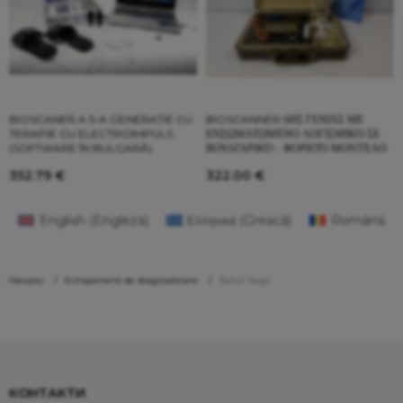
BIOSCANER A 5-A GENERAȚIE CU
BIOSCANNER 5ΗΣ ΓΕΝΙΆΣ ΜΕ
TERAPIE CU ELECTROIMPULS
ΕΝΣΩΜΑΤΩΜΈΝΟ ΛΟΓΙΣΜΙΚΌ ΣΕ
(SOFTWARE ÎN BULGARĂ)
ΒΟΥΛΓΑΡΙΚΌ - ΦΟΡΗΤΌ ΜΟΝΤΈΛΟ
352.79
€
322.00
€
English
(
Engleză
)
Ελληνικά
(
Greacă
)
Română
Начало
Echipament de diagnosticare
Testul Vega
КОНТАКТИ