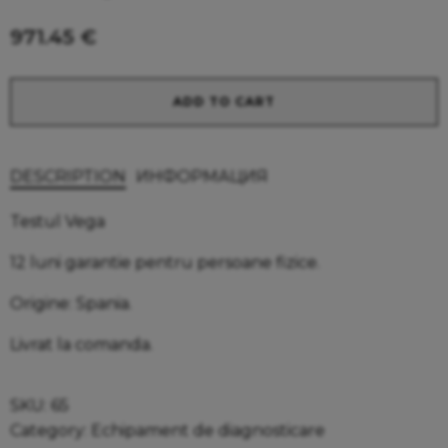
971.45
€
Alternative:
Testul
ADD TO CART
Vega
quantity
DESCRIPTION
ИНФОРМАЦИЯ
Testul Vega
12 luni garantie pentru persoane fizice.
Origine: Spania.
Livrat la comanda.
SKU:
65
Category:
Echipament de diagnosticare