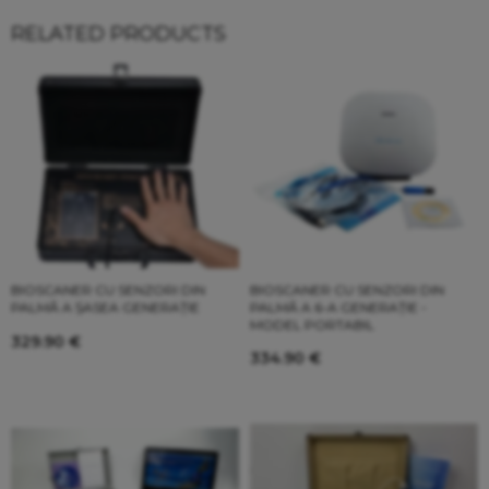
RELATED PRODUCTS
BIOSCANER CU SENZORI DIN
BIOSCANER CU SENZORI DIN
PALMĂ A ȘASEA GENERAȚIE
PALMĂ A 6-A GENERAȚIE -
MODEL PORTABIL
329.90
€
334.90
€