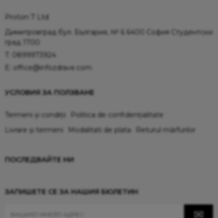
Proton 7 Ltd
Димитровград бул. България, № 6 6400 София Студентски
град 1700
T:
0899973924
E:
office@infozdrave.com
УСЛОВИЯ ЗА ПОЛЗВАНЕ
Termeni și condiții
Politica de confidențialitate
Livrare și termeni
Modalitati de plata
Returul mărfurilor
ПОСЛЕДВАЙТЕ НИ
ЗАПИШЕТЕ СЕ ЗА НАШИЯ БЮЛЕТИН