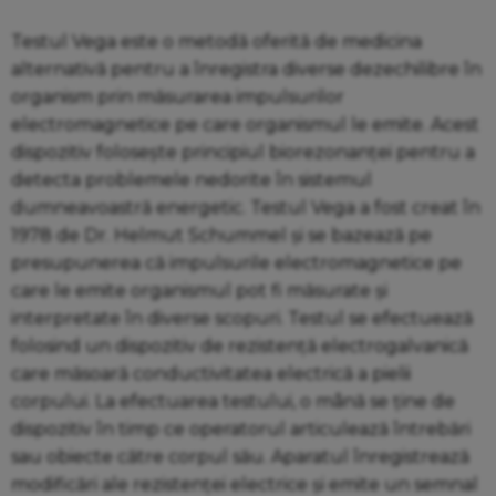
Testul Vega este o metodă oferită de medicina
alternativă pentru a înregistra diverse dezechilibre în
organism prin măsurarea impulsurilor
electromagnetice pe care organismul le emite. Acest
dispozitiv folosește principiul biorezonanței pentru a
detecta problemele nedorite în sistemul
dumneavoastră energetic. Testul Vega a fost creat în
1978 de Dr. Helmut Schummel și se bazează pe
presupunerea că impulsurile electromagnetice pe
care le emite organismul pot fi măsurate și
interpretate în diverse scopuri. Testul se efectuează
folosind un dispozitiv de rezistență electrogalvanică
care măsoară conductivitatea electrică a pielii
corpului. La efectuarea testului, o mână se ține de
dispozitiv în timp ce operatorul articulează întrebări
sau obiecte către corpul său. Aparatul înregistrează
modificări ale rezistenței electrice și emite un semnal